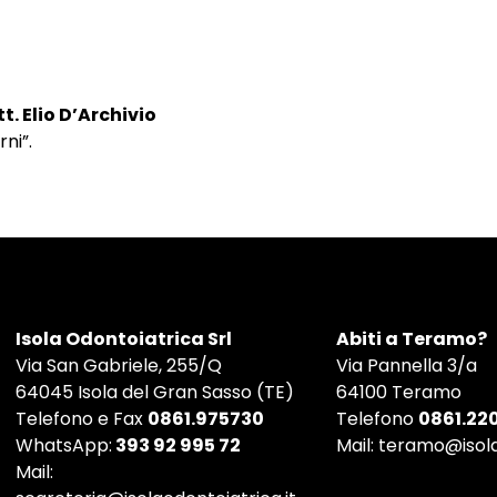
t. Elio D’Archivio
ni”.
Isola Odontoiatrica Srl
Abiti a Teramo?
Via San Gabriele, 255/Q
Via Pannella 3/a
64045 Isola del Gran Sasso (TE)
64100 Teramo
Telefono e Fax
0861.975730
Telefono
0861.22
WhatsApp:
393 92 995 72
Mail:
teramo@isola
Mail: