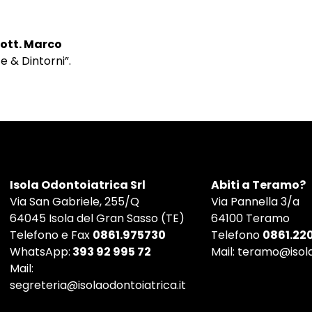
ott. Marco
e & Dintorni”.
Isola Odontoiatrica Srl
Abiti a Teramo?
Via San Gabriele, 255/Q
Via Pannella 3/a
64045 Isola del Gran Sasso (TE)
64100 Teramo
Telefono e Fax
0861.975730
Telefono
0861.22
WhatsApp:
393 92 995 72
Mail:
teramo@isola
Mail:
segreteria@isolaodontoiatrica.it